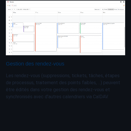
Gestion des rendez-vous
Les rendez-vous (suppressions, tickets, tâches, étapes
de processus, traitement des points faibles, ...) peuvent
être édités dans votre gestion des rendez-vous et
synchronisés avec d'autres calendriers via CalDAV.