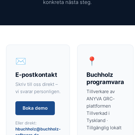
konkreta nästa steg.
✉️
📍
E-postkontakt
Buchholz
programvara
Skriv till oss direkt –
vi svarar personligen.
Tillverkare av
ANYVA GRC-
plattformen
Boka demo
Tillverkad i
Tyskland ·
Eller direkt:
Tillgänglig lokalt
hbuchholz@buchholz-