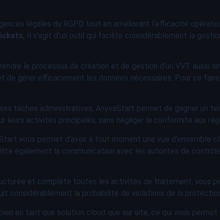
gences légales du RGPD tout en améliorant l'efficacité opératio
ickets
, Il s'agit d'un outil qui facilite considérablement la ges
rendre le processus de création et de gestion d'un VVT aussi si
et de gérer efficacement les données nécessaires. Pour ce fair
es tâches administratives, AnyvaStart permet de gagner un tem
 leurs activités principales, sans négliger la conformité aux rè
tart vous permet d'avoir à tout moment une vue d'ensemble clai
acilite également la communication avec les autorités de contr
cturée et complète toutes les activités de traitement, vous pou
t considérablement la probabilité de violations de la protection
ien en tant que solution cloud que sur site, ce qui vous permet d