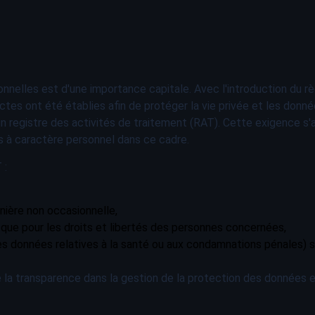
onnelles est d'une importance capitale. Avec l'introduction du 
ctes ont été établies afin de protéger la vie privée et les don
un registre des activités de traitement (RAT). Cette exigence s'
es à caractère personnel dans ce cadre.
 :
nière non occasionnelle,
sque pour les droits et libertés des personnes concernées,
es données relatives à la santé ou aux condamnations pénales) s
 la transparence dans la gestion de la protection des données et