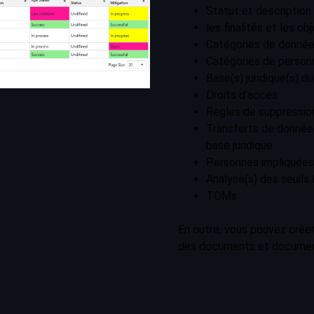
Statut et descriptio
les finalités et les o
Catégories de donnée
Catégories de perso
Base(s) juridique(s) d
Droits d'accès
Règles de suppressio
Transferts de données 
base juridique
Personnes impliquées
Analyse(s) des seuils
TOMs
En outre, vous pouvez créer
des documents et documente