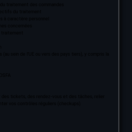
n du traitement des commandes
bjectifs du traitement
s à caractère personnel
nnes concernées
u traitement
n
(au sein de l'UE ou vers des pays tiers), y compris la
 DSFA
 des tickets, des rendez-vous et des tâches, relier
r vos contrôles réguliers (checkups).