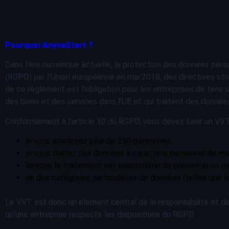
Pourquoi AnyvaStart ?
Dans l'ère numérique actuelle, la protection des données pers
(RGPD) par l'Union européenne en mai 2018, des directives stri
de ce règlement est l'obligation pour les entreprises de tenir 
des biens et des services dans l'UE et qui traitent des donné
Conformément à l'article 30 du RGPD, vous devez tenir un VVT
si vous employez plus de 250 personnes,
si vous traitez des données à caractère personnel de ma
lorsque le traitement est susceptible de présenter un ri
ou des catégories particulières de données (telles que l
Le VVT est donc un élément central de la responsabilité et de
qu'une entreprise respecte les dispositions du RGPD.