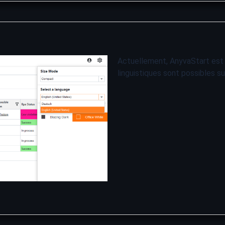
Actuellement, AnyvaStart est d
linguistiques sont possibles s