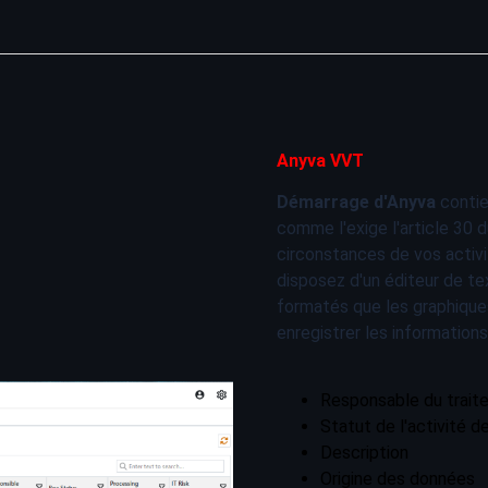
Anyva VVT
Démarrage d'Anyva
contie
comme l'exige l'article 30
circonstances de vos activi
disposez d'un éditeur de te
formatés que les graphique
enregistrer les informations
Responsable du trait
Statut de l'activité d
Description
Origine des données