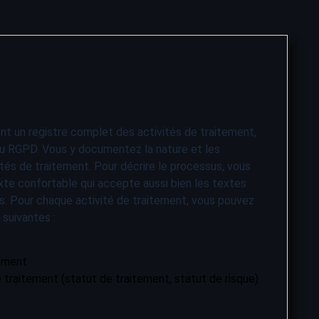
nt un registre complet des activités de traitement,
 du RGPD. Vous y documentez la nature et les
tés de traitement. Pour décrire le processus, vous
xte confortable qui accepte aussi bien les textes
s. Pour chaque activité de traitement, vous pouvez
 suivantes :
ement
e traitement (statut de traitement, statut de risque)