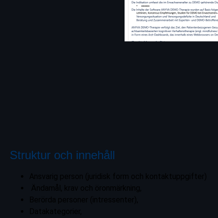
Struktur och innehåll
Ansvarig person (juridisk form och kontaktuppgifter)
Ändamål, krav och öronmärkning,
Berörda personer (intressenter),
Datakategorier,