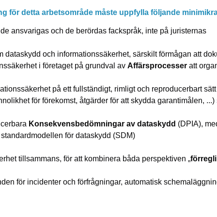
ing för detta arbetsområde måste uppfylla följande minimikr
 de ansvarigas och de berördas fackspråk, inte på juristernas
 dataskydd och informationssäkerhet, särskilt förmågan att doku
ionssäkerhet i företaget på grundval av
Affärsprocesser
att orga
mationssäkerhet på ett fullständigt, rimligt och reproducerbart sä
nnolikhet för förekomst, åtgärder för att skydda garantimålen, ..
ducerbara
Konsekvensbedömningar av dataskydd
(DPIA), med
d standardmodellen för dataskydd (SDM)
rhet tillsammans, för att kombinera båda perspektiven „
förregl
en för incidenter och förfrågningar, automatisk schemaläggnin