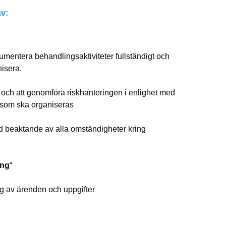
av:
mentera behandlingsaktiviteter fullständigt och
nisera.
tt och att genomföra riskhanteringen i enlighet med
.) som ska organiseras
 beaktande av alla omständigheter kring
ing
“
g av ärenden och uppgifter