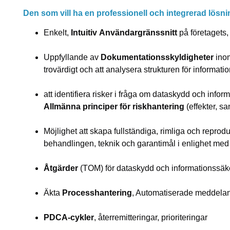
Den som vill ha en professionell och integrerad lösn
Enkelt,
Intuitiv
Användargränssnitt
på företagets,
Uppfyllande av
Dokumentationsskyldigheter
inom
trovärdigt och att analysera strukturen för informat
att identifiera risker i fråga om dataskydd och infor
Allmänna principer för riskhantering
(effekter, sa
Möjlighet att skapa fullständiga, rimliga och repro
behandlingen, teknik och garantimål i enlighet me
Åtgärder
(TOM) för dataskydd och informationssäke
Äkta
Processhantering
, Automatiserade meddeland
PDCA-cykler
, återremitteringar, prioriteringar